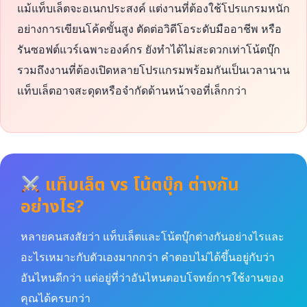
แม้แท็บเล็ตจะอเนกประสงค์ แต่งานที่ต้องใช้โปรแกรมหนัก
อย่างการเขียนโค้ดขั้นสูง ตัดต่อวิดีโอระดับมืออาชีพ หรือ
รันซอฟต์แวร์เฉพาะองค์กร ยังทำได้ไม่สะดวกเท่าโน้ตบุ๊ก
รวมถึงงานที่ต้องเปิดหลายโปรแกรมพร้อมกันเป็นเวลานาน
แท็บเล็ตอาจสะดุดหรือจำกัดด้านหน้าจอที่เล็กกว่า
แท็บเล็ต vs โน้ตบุ๊ก ต่างกัน
อย่างไร?
หลายคนสงสัยว่า แท็บเล็ตและโน้ตบุ๊กต่างกันอย่างไรและ
อะไรเหมาะกับตัวเองมากกว่า คำตอบไม่ได้ขึ้นอยู่กับว่า
อันไหนดีกว่า แต่อยู่ที่ว่าอันไหนตอบโจทย์การใช้งานของ
คุณได้ครบกว่า