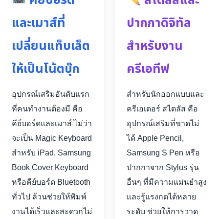
คีย์บอร์ด
สไตลัสและ
และเมาส์ที่
ปากกาดิจิทัล
เปลี่ยนแท็บเล็ต
สำหรับงาน
ให้เป็นโน้ตบุ๊ก
ครีเอทีฟ
อุปกรณ์เสริมอันดับแรก
สำหรับนักออกแบบและ
ที่คนทำงานต้องมี คือ
ครีเอเตอร์ สไตลัส คือ
คีย์บอร์ดและเมาส์ ไม่ว่า
อุปกรณ์เสริมที่ขาดไม่
จะเป็น Magic Keyboard
ได้ Apple Pencil,
สำหรับ iPad, Samsung
Samsung S Pen หรือ
Book Cover Keyboard
ปากกาจาก Stylus รุ่น
หรือคีย์บอร์ด Bluetooth
อื่นๆ ที่มีความแม่นยำสูง
ทั่วไป ล้วนช่วยให้พิมพ์
และรู้แรงกดได้หลาย
งานได้เร็วและสะดวกไม่
ระดับ ช่วยให้การวาด