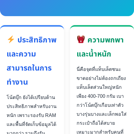
ประสิทธิภาพ
ความพกพา
และความ
และน้ำหนัก
สามารถในการ
นี่คือจุดที่แท็บเล็ตชนะ
ขาดอย่างไม่ต้องถกเถียง
ทำงาน
แท็บเล็ตส่วนใหญ่หนัก
เพียง 400-700 กรัม เบา
โน้ตบุ๊ก ยังได้เปรียบด้าน
กว่าโน้ตบุ๊กเกือบเท่าตัว
ประสิทธิภาพสำหรับงาน
บางรุ่นบางและเล็กพอใส่
หนัก เพราะรองรับ RAM
กระเป๋าถือได้สบาย
และพื้นที่จัดเก็บข้อมูลได้
เหมาะมากสำหรับคนที่
มากกว่า รวมถึงรัน