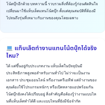
โน้ตบุ๊กอีกด้วย บทความนี้ รวบรวมสิ่งที่ต้องรู้ก่อนตัดสินใจ
เปลี่ยนมาใช้แท็บเล็ตแทนโน้ตบุ๊ก ตั้งแต่คุณสมบัติที่ต้องมี
ไปจนถึงรุ่นที่เหมาะกับงานของคุณโดยเฉพาะ
แท็บเล็ตทำงานแทนโน้ตบุ๊กได้จริง
ไหม?
ได้ แต่ขึ้นอยู่กับประเภทงาน แท็บเล็ตในปัจจุบันมี
ประสิทธิภาพสูงพอสำหรับงานทั่วไป ไม่ว่าจะเป็นงาน
เอกสาร ประชุมออนไลน์ หรืองานครีเอทีฟ แต่ถ้างานของ
คุณต้องใช้โปรแกรมหนักๆ หรือเปิดหลายแอปพร้อมกัน
โน้ตบุ๊กยังคงได้เปรียบอยู่ สิ่งสำคัญคือต้องรู้ว่างานแบบไห
นที่แท็บเล็ตทำได้ดี และแบบไหนที่ยังมีข้อจำกัด