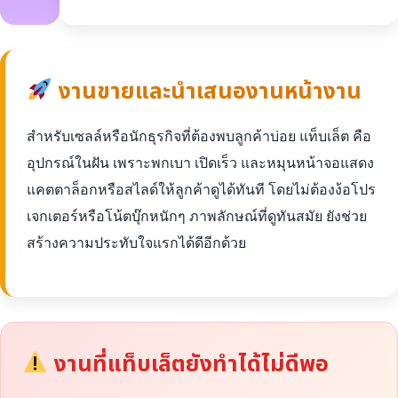
งานขายและนำเสนองานหน้างาน
สำหรับเซลล์หรือนักธุรกิจที่ต้องพบลูกค้าบ่อย แท็บเล็ต คือ
อุปกรณ์ในฝัน เพราะพกเบา เปิดเร็ว และหมุนหน้าจอแสดง
แคตตาล็อกหรือสไลด์ให้ลูกค้าดูได้ทันที โดยไม่ต้องง้อโปร
เจกเตอร์หรือโน้ตบุ๊กหนักๆ ภาพลักษณ์ที่ดูทันสมัย ยังช่วย
สร้างความประทับใจแรกได้ดีอีกด้วย
งานที่แท็บเล็ตยังทำได้ไม่ดีพอ