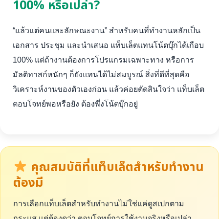
100% หรือเปล่า?
“แล้วแต่คนและลักษณะงาน” สำหรับคนที่ทำงานหลักเป็น
เอกสาร ประชุม และนำเสนอ แท็บเล็ตแทนโน้ตบุ๊กได้เกือบ
100% แต่ถ้างานต้องการโปรแกรมเฉพาะทาง หรือการ
มัลติทาสก์หนักๆ ก็ยังแทนได้ไม่สมบูรณ์ สิ่งที่ดีที่สุดคือ
วิเคราะห์งานของตัวเองก่อน แล้วค่อยตัดสินใจว่า แท็บเล็ต
ตอบโจทย์พอหรือยัง ต้องพึ่งโน้ตบุ๊กอยู่
คุณสมบัติที่แท็บเล็ตสำหรับทำงาน
ต้องมี
การเลือกแท็บเล็ตสำหรับทำงานไม่ใช่แค่ดูสเปกตาม
กระแส แต่ต้องดูว่า ตอบโจทย์การใช้งานจริงหรือเปล่า